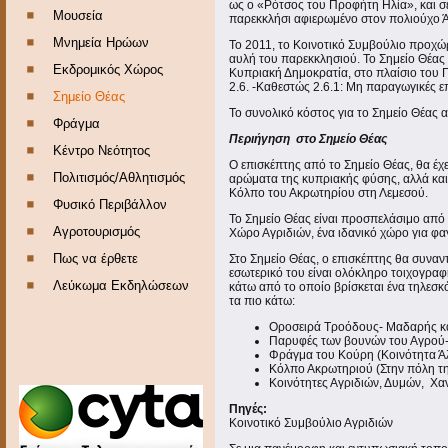
ως ο «Ρότσος του Προφήτη Ηλία», και σ
Μουσεία
παρεκκλήσι αφιερωμένο στον πολιούχο Ά
Μνημεία Ηρώων
Το 2011, το Κοινοτικό Συμβούλιο προχώ
αυλή του παρεκκλησιού. Το Σημείο Θέας
Εκδρομικός Χώρος
Κυπριακή Δημοκρατία, στο πλαίσιο του
2.6. -Καθεστώς 2.6.1: Μη παραγωγικές 
Σημείο Θέας
Το συνολικό κόστος για το Σημείο Θέας 
Φράγμα
Περιήγηση στο Σημείο Θέας
Κέντρο Νεότητος
Ο επισκέπτης από το Σημείο Θέας, θα έχ
Πολιτισμός/Αθλητισμός
αρώματα της κυπριακής φύσης, αλλά και 
Κόλπο του Ακρωτηρίου στη Λεμεσού.
Φυσικό Περιβάλλον
Το Σημείο Θέας είναι προσπελάσιμο από ά
Αγροτουρισμός
Χώρο Αγριδιών, ένα ιδανικό χώρο για φα
Πως να έρθετε
Στο Σημείο Θέας, ο επισκέπτης θα συναν
εσωτερικό του είναι ολόκληρο τοιχογραφη
Λεύκωμα Εκδηλώσεων
κάτω από το οποίο βρίσκεται ένα τηλεσ
τα πιο κάτω:
Οροσειρά Τροόδους- Μαδαρής κ
Παρυφές των βουνών του Αγρού- 
Φράγμα του Κούρη (Κοινότητα Ά
Κόλπο Ακρωτηριού (Στην πόλη τ
Κοινότητες Αγριδιών, Δυμών, Χα
Πηγές:
Κοινοτικό Συμβούλιο Αγριδιών