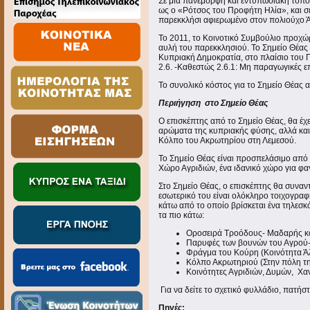
Σε μια πανέμορφη και εντυπωσιακή τοποθ
ως ο «Ρότσος του Προφήτη Ηλία», και σ
παρεκκλήσι αφιερωμένο στον πολιούχο Ά
Το 2011, το Κοινοτικό Συμβούλιο προχώ
αυλή του παρεκκλησιού. Το Σημείο Θέας
Κυπριακή Δημοκρατία, στο πλαίσιο του
2.6. -Καθεστώς 2.6.1: Μη παραγωγικές 
Το συνολικό κόστος για το Σημείο Θέας 
Περιήγηση στο Σημείο Θέας
Ο επισκέπτης από το Σημείο Θέας, θα έχ
αρώματα της κυπριακής φύσης, αλλά και 
Κόλπο του Ακρωτηρίου στη Λεμεσού.
Το Σημείο Θέας είναι προσπελάσιμο από ά
Χώρο Αγριδιών, ένα ιδανικό χώρο για φα
Στο Σημείο Θέας, ο επισκέπτης θα συναν
εσωτερικό του είναι ολόκληρο τοιχογραφη
κάτω από το οποίο βρίσκεται ένα τηλεσ
τα πιο κάτω:
Οροσειρά Τροόδους- Μαδαρής κ
Παρυφές των βουνών του Αγρού- 
Φράγμα του Κούρη (Κοινότητα Ά
Κόλπο Ακρωτηριού (Στην πόλη τ
Κοινότητες Αγριδιών, Δυμών, Χα
Για να δείτε το σχετικό φυλλάδιο, πατήσ
Πηγές: