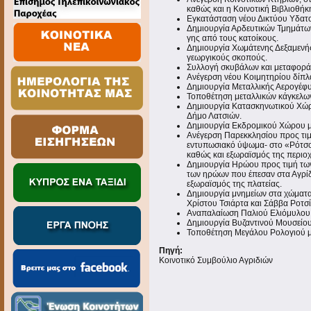
καθώς και η Κοινοτική Βιβλιοθήκ
Εγκατάσταση νέου Δικτύου Υδατο
Δημιουργία Αρδευτικών Τμημάτων
γης από τους κατοίκους.
Δημιουργία Χωμάτενης Δεξαμενής
γεωργικούς σκοπούς.
Συλλογή σκυβάλων και μεταφορά
Ανέγερση νέου Κοιμητηρίου δίπλ
Δημιουργία Μεταλλικής Αερογέφυρ
Τοποθέτηση μεταλλικών κάγκελω
Δημιουργία Κατασκηνωτικού Χώρο
Δήμο Λατσιών.
Δημιουργία Εκδρομικού Χώρου με
Ανέγερση Παρεκκλησίου προς τιμ
εντυπωσιακό ύψωμα- στο «Ρότσο»
καθώς και εξωραϊσμός της περιοχ
Δημιουργία Ηρώου προς τιμή τω
των ηρώων που έπεσαν στα Αγρίδ
εξωραϊσμός της πλατείας.
Δημιουργία μνημείων στα χώματα
Χρίστου Τσιάρτα και Σάββα Ροτσί
Αναπαλαίωση Παλιού Ελιόμυλου 
Δημιουργία Βυζαντινού Μουσείου
Τοποθέτηση Μεγάλου Ρολογιού με
Πηγή:
Κοινοτικό Συμβούλιο Αγριδιών