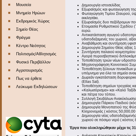
Μουσεία
Δημιουργία ιστοσελίδας
Εξωραϊσμός και φωταγώγηση της
Μνημεία Ηρώων
Φωταγώγηση Τιμίου Σταυρού, ύψ
εκκλησάκι.
Εκδρομικός Χώρος
Εξωραϊσμός δυο πεζόδρομων που
Ετοιμασία Ρυθμιστικού Σχεδίου (Τ
Σημείο Θέας
ευρώ.
Αντικατάσταση αγωγού υδατοπρομ
Φράγμα
υδατοδεξαμενές του χωριού, αξί
Αναβάθμιση και συντήρηση υφιστ
Κέντρο Νεότητος
Δημιουργία Σημείου Θέας αξίας 1
Συντήρηση παλαιού κοιμητηρίου κ
Πολιτισμός/Αθλητισμός
Αγορά πυροσβεστικού διπλοκάμπ
Τοποθέτηση τριών νέων υδροστομ
Φυσικό Περιβάλλον
Μηχανογράφηση Κοινοτικού Συμβ
Τοποθέτηση ξύλινων πινακίδων μ
Αγροτουρισμός
υπόμνημα για όλα τα σημεία ανα
Δωρεάν εγκατάσταση δορυφορικού
Πως να έρθετε
(Ellas Sat).
Τοποθέτηση σημείων τροχαίας κ
Λεύκωμα Εκδηλώσεων
«Καλωσόρισμα» και «Καλό Ταξίδι
και πέτρα του τόπου.
Συλλογή Σκυβάλων Ανακύκλωσης 
Δημιουργία Πάρκου Παιδιού (κόσ
Δημιουργία Μονοπατιού της Φύση
Κληρονομιάς ( κόστος 50,000,00
Δημιουργία νέας υδατοδεξαμενής 
χωριού σε πόσιμο νερό ( κόστος 
Έργα που ολοκληρώθηκαν μέχρι τις 31
Ανέγερση Κοινοτικών Κτηριών, στα