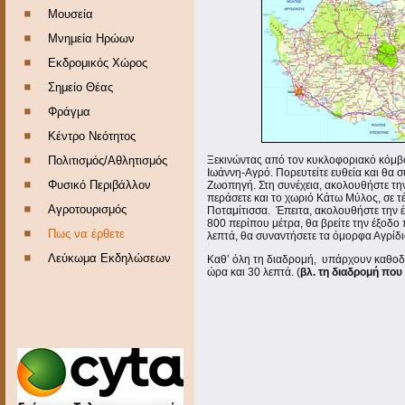
Μουσεία
Μνημεία Ηρώων
Εκδρομικός Χώρος
Σημείο Θέας
Φράγμα
Κέντρο Νεότητος
Πολιτισμός/Αθλητισμός
Ξεκινώντας από τον κυκλοφοριακό κόμβο
Ιωάννη-Αγρό. Πορευτείτε ευθεία και θα 
Φυσικό Περιβάλλον
Ζωοπηγή. Στη συνέχεια, ακολουθήστε τη
περάσετε και το χωριό Κάτω Μύλος, σε τ
Αγροτουρισμός
Ποταμίτισσα. Έπειτα, ακολουθήστε την έξ
800 περίπου μέτρα, θα βρείτε την έξοδο 
Πως να έρθετε
λεπτά, θα συναντήσετε τα όμορφα Αγρίδ
Λεύκωμα Εκδηλώσεων
Καθ’ όλη τη διαδρομή, υπάρχουν καθοδη
ώρα και 30 λεπτά. (
βλ. τη διαδρομή που