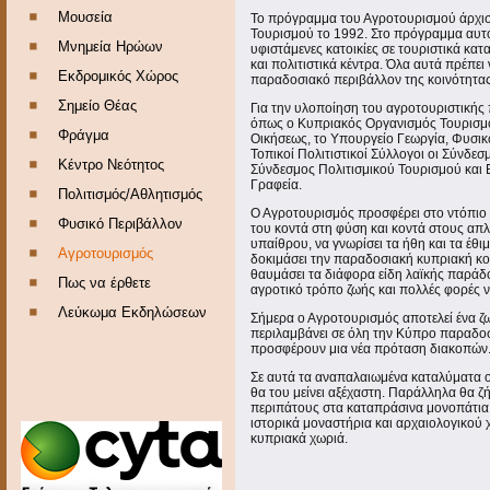
Μουσεία
Το πρόγραμμα του Αγροτουρισμού άρχισ
Τουρισμού το 1992. Στο πρόγραμμα αυτό
Μνημεία Ηρώων
υφιστάμενες κατοικίες σε τουριστικά κα
και πολιτιστικά κέντρα. Όλα αυτά πρέπει
Εκδρομικός Χώρος
παραδοσιακό περιβάλλον της κοινότητας
Σημείο Θέας
Για την υλοποίηση του αγροτουριστικής 
όπως ο Κυπριακός Οργανισμός Τουρισμο
Φράγμα
Οικήσεως, το Υπουργείο Γεωργία, Φυσικώ
Τοπικοί Πολιτιστικοί Σύλλογοι οι Σύνδεσμ
Κέντρο Νεότητος
Σύνδεσμος Πολιτισμικού Τουρισμού και Ε
Γραφεία.
Πολιτισμός/Αθλητισμός
Ο Αγροτουρισμός προσφέρει στο ντόπιο κα
Φυσικό Περιβάλλον
του κοντά στη φύση και κοντά στους απ
υπαίθρου, να γνωρίσει τα ήθη και τα έθ
Αγροτουρισμός
δοκιμάσει την παραδοσιακή κυπριακή κο
θαυμάσει τα διάφορα είδη λαϊκής παράδοσ
Πως να έρθετε
αγροτικό τρόπο ζωής και πολλές φορές να
Λεύκωμα Εκδηλώσεων
Σήμερα ο Αγροτουρισμός αποτελεί ένα ζ
περιλαμβάνει σε όλη την Κύπρο παραδοσι
προσφέρουν μια νέα πρόταση διακοπών
Σε αυτά τα αναπαλαιωμένα καταλύματα ο
θα του μείνει αξέχαστη. Παράλληλα θα ζή
περιπάτους στα καταπράσινα μονοπάτια, 
ιστορικά μοναστήρια και αρχαιολογικού
κυπριακά χωριά.