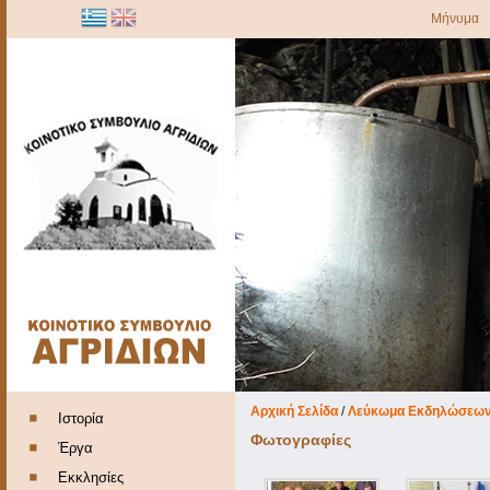
Μήνυμα
Αρχική Σελίδα
/
Λεύκωμα Εκδηλώσεω
Ιστορία
Φωτογραφίες
Έργα
Εκκλησίες